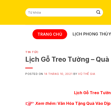
Skip
to
Tìm
content
kiếm:
LỊCH PHONG THỦ
TRANG CHỦ
TIN TỨC
Lịch Gỗ Treo Tường – Quà
POSTED ON
14 THÁNG 10, 2021
BY
VŨ THẾ GIA
Lịch Gỗ Treo Tườn
Xem thêm:
Văn Hóa Tặng Quà Vào Dịp 