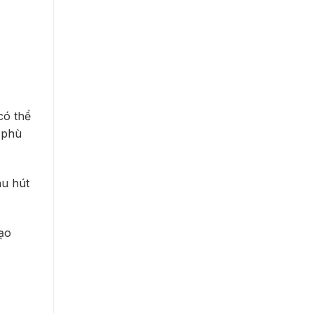
có thể
 phù
hu hút
ạo