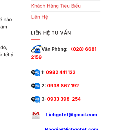
Khách Hàng Tiêu Biểu
Liên Hệ
hế nào
 tâm
LIÊN HỆ TƯ VẤN
 đó,
Văn Phòng:
(028) 6681
 tết ý
2159
1:
0982 441 122
2:
0938 867 192
3:
0933 398 254
Lichgotet@gmail.com
Baogia@lichgotet.com