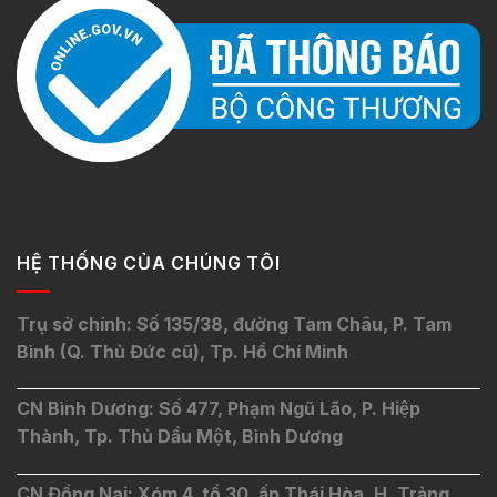
HỆ THỐNG CỦA CHÚNG TÔI
Trụ sở chính: Số 135/38, đường Tam Châu, P. Tam
Bình (Q. Thủ Đức cũ), Tp. Hồ Chí Minh
CN Bình Dương: Số 477, Phạm Ngũ Lão, P. Hiệp
Thành, Tp. Thủ Dầu Một, Bình Dương
CN Đồng Nai: Xóm 4, tổ 30, ấp Thái Hòa, H. Trảng