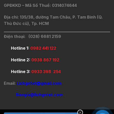
GPĐKKD – Mã Số Thuế: 0314074644
Địa chỉ: 135/38, đường Tam Châu, P. Tam Bình (Q.
Thủ Đức cũ), Tp. HCM
Điện thoại: (028) 6681 2159
Hotline 1:
0982 441 122
Hotline 2:
0938 867 192
Hotline 3:
0933 398 254
Email:
Lichgotet@gmail.com
Baogia@lichgotet.com