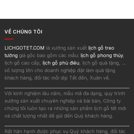
VỀ CHÚNG TÔI
LICHGOTET.COM
là xưởng sản xuất
lịch gỗ treo
tường
giá gốc bao gồm các mẫu:
lịch gỗ phong thủy
,
lịch gỗ cao cấp,
lịch gỗ phù điêu
, lịch gỗ quà tặng, …
số lượng lớn cho doanh nghiệp đặt làm quà tặng
khách hàng, đối tác mỗi dịp Tết đến, Xuân về.
Với kinh nghiệm lâu năm, mẫu mã đa dạng, quy trình
xưởng sản xuất chuyên nghiệp và bài bản, Công ty
chúng tôi luôn tạo ra những sản phẩm lịch gỗ tết mới
và chất lượng nhất để gửi đến Quý khách hàng.
Rất hân hạnh được phục vụ Quý khách hàng, đối tác