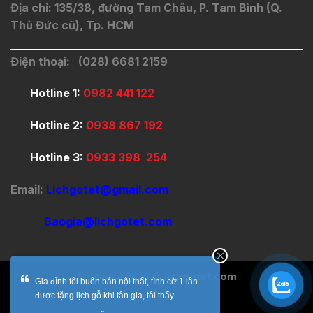
Địa chỉ: 135/38, đường Tam Châu, P. Tam Bình (Q.
Thủ Đức cũ), Tp. HCM
Điện thoại: (028) 6681 2159
Hotline 1:
0982 441 122
Hotline 2:
0938 867 192
Hotline 3:
0933 398 254
Email:
Lichgotet@gmail.com
Baogia@lichgotet.com
Copyright 2026 ©
lichgotet.com
Gia đình tôi buôn bán nội thất, tình cờ 1 lần
được tặng lịch gỗ khi tân gia, tôi thấy ...