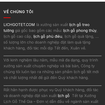
VỀ CHÚNG TÔI
LICHGOTET.COM
là xưởng sản xuất
lịch gỗ treo
tường
giá gốc bao gồm các mẫu:
lịch gỗ phong thủy
,
lịch gỗ cao cấp,
lịch gỗ phù điêu
, lịch gỗ quà tặng, …
số lượng lớn cho doanh nghiệp đặt làm quà tặng
khách hàng, đối tác mỗi dịp Tết đến, Xuân về.
Với kinh nghiệm lâu năm, mẫu mã đa dạng, quy trình
xưởng sản xuất chuyên nghiệp và bài bản, Công ty
chúng tôi luôn tạo ra những sản phẩm lịch gỗ tết mới
và chất lượng nhất để gửi đến Quý khách hàng.
Rất hân hạnh được phục vụ Quý khách hàng, đối tác
và doanh nghiệp đặt sản xuất
lịch gỗ
Tết tại Xưởng
Lịch Gỗ Thế Gia – Đơn vị dẫn đầu về ngành sản xuất