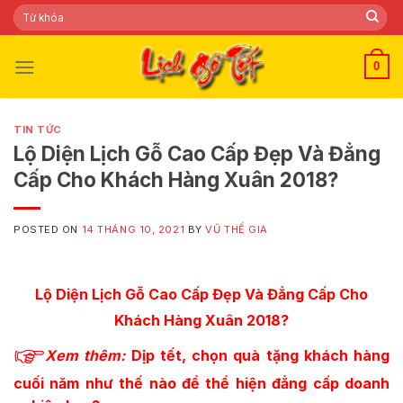
Skip
Tìm
kiếm:
to
content
0
TIN TỨC
Lộ Diện Lịch Gỗ Cao Cấp Đẹp Và Đẳng
Cấp Cho Khách Hàng Xuân 2018?
POSTED ON
14 THÁNG 10, 2021
BY
VŨ THẾ GIA
Lộ Diện Lịch Gỗ Cao Cấp Đẹp Và Đẳng Cấp Cho
Khách Hàng Xuân 2018?
Xem thêm:
Dịp tết, chọn quà tặng khách hàng
cuối năm như thế nào để thể hiện đẳng cấp doanh