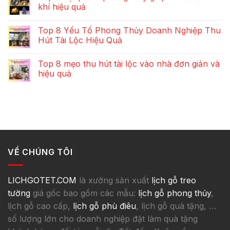
khí hiệu quả
Top 8 Yếu Tố Phong Thủy Doanh Nghiệp Thu
Hút Tài Lộc Hiệu Quả
Top 8 mẹo thu hút tài lộc vào nhà đơn giản và
hiệu quả
VỀ CHÚNG TÔI
LICHGOTET.COM
là xưởng sản xuất
lịch gỗ treo
tường
giá gốc bao gồm các mẫu:
lịch gỗ phong thủy
,
lịch gỗ cao cấp,
lịch gỗ phù điêu
, lịch gỗ quà tặng, …
số lượng lớn cho doanh nghiệp đặt làm quà tặng