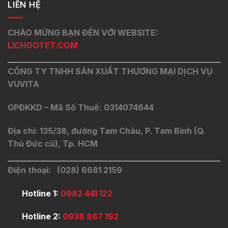
LIÊN HỆ
CHÀO MỪNG BẠN ĐẾN VỚI WEBSITE:
LICHGOTET.COM
CÔNG TY TNHH SẢN XUẤT THƯƠNG MẠI DỊCH VỤ
VUVITA
GPĐKKD – Mã Số Thuế: 0314074644
Địa chỉ: 135/38, đường Tam Châu, P. Tam Bình (Q.
Thủ Đức cũ), Tp. HCM
Điện thoại: (028) 6681 2159
Hotline 1:
0982 441 122
Hotline 2:
0938 867 192