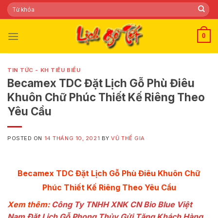
Skip
Tìm
kiếm:
to
content
0
TIN TỨC - KH TIÊU BIỂU
Becamex TDC Đặt Lịch Gỗ Phù Điêu
Khuôn Chữ Phúc Thiết Kế Riêng Theo
Yêu Cầu
POSTED ON
14 THÁNG 10, 2021
BY
VŨ THẾ GIA
Becamex TDC Đặt Lịch Gỗ Phù Điêu Khuôn Chữ
Phúc Thiết Kế Riêng Theo Yêu Cầu
Xem thêm:
Công Ty TNHH XNK CN Bio Blue Việt
Nam Đặt Lịch Gỗ Phong Thủy Gửi Tặng Khách Hàng