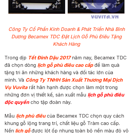
Công Ty Cổ Phần Kinh Doanh & Phát Triển Nhà Bình
Dương Becamex TDC Đặt Lịch Gỗ Phù Điêu Tặng
Khách Hàng
Trong dịp
Tết Đinh Dậu 2017
năm nay, Becamex TDC
đã chọn dòng
lịch gỗ phù điêu cao cấp
để làm quà
tặng tri ân những khách hàng và đối tác lớn của
mình. Và
Công Ty TNHH Sản Xuất Thương Mại Dịch
Vụ Vuvita
rất hân hạnh được chọn làm một trong
những đơn vị thiết kế, sản xuất mẫu
lịch gỗ phù điêu
độc quyền
cho tập đoàn này.
Mẫu
lịch phù điêu
của Becamex TDC chọn quy cách
khung gỗ lộng trang trí, chất liệu gỗ Tràm cao cấp.
Nền
lịch gỗ
được lót ốp nhung toàn bộ nền màu đỏ vô